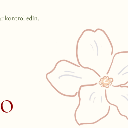
ar kontrol edin.
io