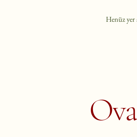
Henüz yer a
Ova